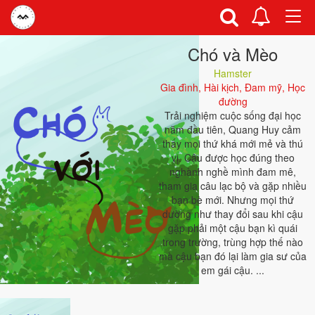
Togg
navi
Chó và Mèo
Hamster
Gia đình, Hài kịch, Đam mỹ, Học
đường
Trải nghiệm cuộc sống đại học
năm đầu tiên, Quang Huy cảm
thấy mọi thứ khá mới mẻ và thú
vị. Cậu được học đúng theo
nghành nghề mình đam mê,
tham gia câu lạc bộ và gặp nhiều
bạn bè mới. Nhưng mọi thứ
dường như thay đổi sau khi cậu
gặp phải một cậu bạn kì quái
trong trường, trùng hợp thế nào
mà cậu bạn đó lại làm gia sư của
em gái cậu. ...