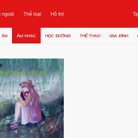
 ngoài
Thể loại
Hỗ trợ
Tạ
 ĂN
ÂM NHẠC
HỌC ĐƯỜNG
THỂ THAO
GIA ĐÌNH
ỳ
Nhật Cường - HSKC K5