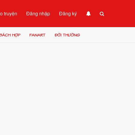
o truyện
Đăng nhập
Đăng ký
BÁCH HỢP
FANART
ĐỜI THƯỜNG